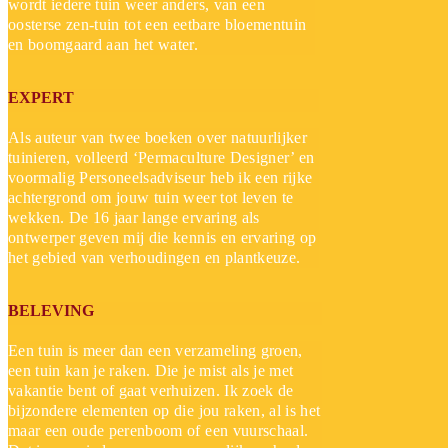
wordt iedere tuin weer anders, van een
oosterse zen-tuin tot een eetbare bloementuin
en boomgaard aan het water.
EXPERT
Als auteur van twee boeken over natuurlijker
tuinieren, volleerd ‘Permaculture Designer’ en
voormalig Personeelsadviseur heb ik een rijke
achtergrond om jouw tuin weer tot leven te
wekken. De 16 jaar lange ervaring als
ontwerper geven mij die kennis en ervaring op
het gebied van verhoudingen en plantkeuze.
BELEVING
Een tuin is meer dan een verzameling groen,
een tuin kan je raken. Die je mist als je met
vakantie bent of gaat verhuizen. Ik zoek de
bijzondere elementen op die jou raken, al is het
maar een oude perenboom of een vuurschaal.