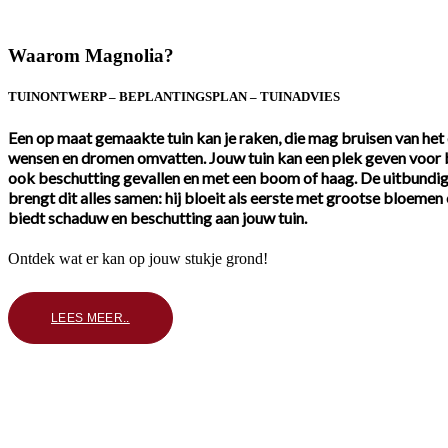
Waarom Magnolia?
TUINONTWERP – BEPLANTINGSPLAN – TUINADVIES
Een op maat gemaakte tuin kan je raken, die mag bruisen van het
wensen en dromen omvatten. Jouw tuin kan een plek geven voor b
ook beschutting gevallen en met een boom of haag. De uitbundig
brengt dit alles samen: hij bloeit als eerste met grootse bloemen 
biedt schaduw en beschutting aan jouw tuin.
Ontdek wat er kan op jouw stukje grond!
LEES MEER..
Laat je inspireren en ontdek
tuinieren
met mijn tweed
‘Jouw eigen tuinparadijs’ maak je zelf, in een pot, op het balkon o