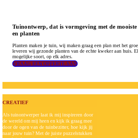
Tuinontwerp, dat is vormgeving met de mooist
en planten
Planten maken je tuin, wij maken graag een plan met het gro
leveren wij gezonde planten van de echte kweker aan huis. E
mogelijke soort, op elk adres.
VRAAG EEN OFFERTE AAN
CREATIEF
Als tuinontwerper laat ik mij inspireren door
de wereld om mij heen en kijk ik graag mee
door de ogen van de tuinbezitter, hoe kijk jij
naar jouw tuin? Met de juiste puzzelstukken