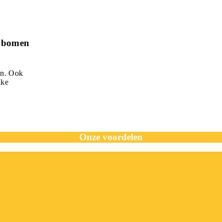
e bomen
en. Ook
lke
Onze voordelen