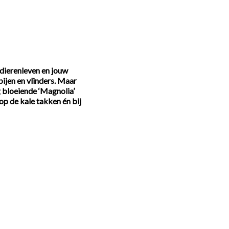
 dierenleven en jouw
ijen en vlinders. Maar
 bloeiende ‘Magnolia’
op de kale takken én bij
e tuinboek
f in de volle grond.