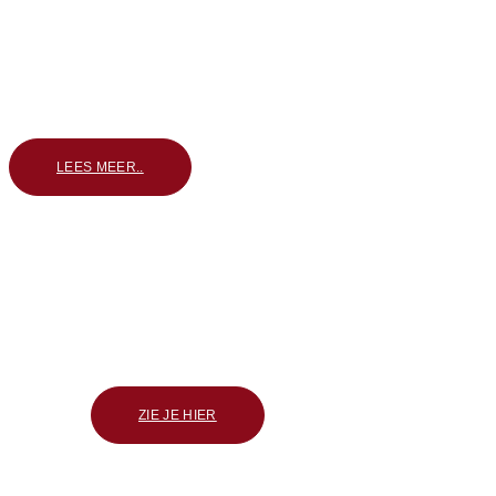
Leer spelenderwijs planten kennen, planten toepassen en plantgoe
seizoenen de tuin in met 12 projecten en voorbeeldtuintjes.
Gebruik het nieuwe boek als opstap naar jouw nieuwe hobby: tuin
ieder seizoen iets nieuws, oogst je kruiden en vruchten en zie je s
dieren om je heen.
LEES MEER..
PROJECTEN
Onze tuinen
ZIE JE HIER